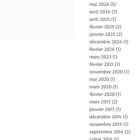
mai 2026
(5)
5 posts
avril 2026
(7)
7 posts
avril 2025
(1)
1 post
février 2025
(2)
2 posts
janvier 2025
(2)
2 posts
décembre 2024
(1)
1 pos
février 2024
(1)
1 post
mars 2023
(1)
1 post
février 2021
(1)
1 post
novembre 2020
(1)
1 pos
mai 2020
(1)
1 post
mars 2020
(1)
1 post
février 2020
(1)
1 post
mars 2015
(2)
2 posts
janvier 2015
(1)
1 post
décembre 2014
(1)
1 pos
novembre 2014
(1)
1 pos
septembre 2014
(2)
2 po
juillet 2014
(1)
1 post