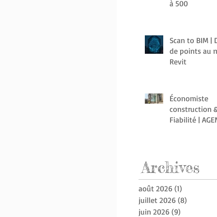
à 500
Scan to BIM |
de points au 
Revit
Économiste
construction &
Fiabilité | AG
Archive
s
août 2026
(1)
1 post
juillet 2026
(8)
8 posts
juin 2026
(9)
9 posts