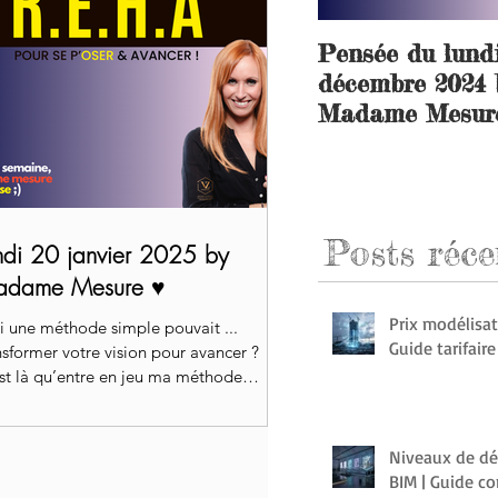
Pensée du lund
décembre 2024 
Madame Mesure
Posts
réce
ndi 20 janvier 2025 by
dame Mesure ♥️
Prix modélisat
si une méthode simple pouvait ...
Guide tarifair
nsformer votre vision pour avancer ?
st là qu’entre en jeu ma méthode
.H.A by Madame Mesure
Niveaux de dé
BIM | Guide c