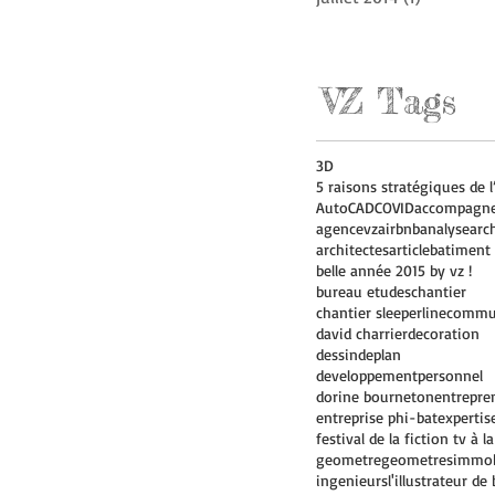
VZ Tags
3D
AutoCAD
COVID
accompagn
agencevz
airbnb
analyse
arc
architectes
article
batiment
belle année 2015 by vz !
bureau etudes
chantier
chantier sleeperline
commu
david charrier
decoration
dessindeplan
developpementpersonnel
dorine bourneton
entrepre
entreprise phi-bat
expertis
geometre
geometres
immob
ingenieurs
l'illustrateur de 