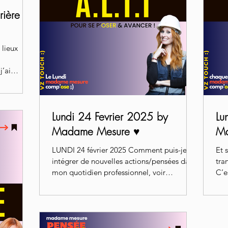
rière
 lieux
j’ai
Lundi 24 Fevrier 2025 by
Lu
Madame Mesure ♥️
Ma
LUNDI 24 février 2025 Comment puis-je
Et 
intégrer de nouvelles actions/pensées dans
tra
mon quotidien professionnel, voir
C’e
personnel ? La Story...
R.É