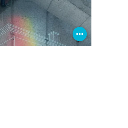
Découvrez les critères qui ont guidé Agence VZ
dans le choix de son scanner 3D FARO.
Précision, fiabilité, workflow... On vous explique
tout.