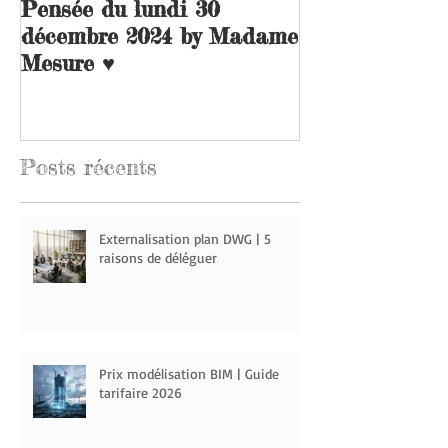
Pensée du lundi 30
L’avenir des 
décembre 2024 by Madame
topographes
Mesure ♥️
Posts
récents
Externalisation plan DWG | 5
raisons de déléguer
Prix modélisation BIM | Guide
tarifaire 2026