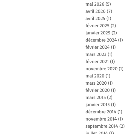
mai 2026
(5)
5 posts
avril 2026
(7)
7 posts
avril 2025
(1)
1 post
février 2025
(2)
2 posts
janvier 2025
(2)
2 posts
décembre 2024
(1)
1 pos
février 2024
(1)
1 post
mars 2023
(1)
1 post
février 2021
(1)
1 post
novembre 2020
(1)
1 pos
mai 2020
(1)
1 post
mars 2020
(1)
1 post
février 2020
(1)
1 post
mars 2015
(2)
2 posts
janvier 2015
(1)
1 post
décembre 2014
(1)
1 pos
novembre 2014
(1)
1 pos
septembre 2014
(2)
2 po
juillet 2014
(1)
1 post