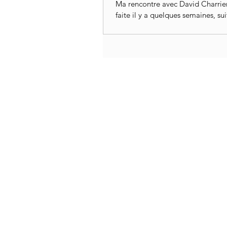
Ma rencontre avec David Charrier
faite il y a quelques semaines, su
travail d'un projet commun (Motus
Charente...