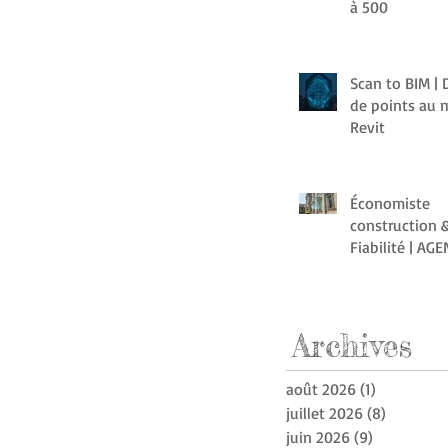
à 500
Scan to BIM |
de points au 
Revit
Économiste
construction &
Fiabilité | AG
Archive
s
août 2026
(1)
1 post
juillet 2026
(8)
8 posts
juin 2026
(9)
9 posts