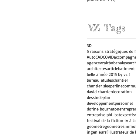
VZ Tags
3D
AutoCAD
COVID
accompagn
agencevz
airbnb
analyse
arc
architectes
article
batiment
belle année 2015 by vz !
bureau etudes
chantier
chantier sleeperline
commu
david charrier
decoration
dessindeplan
developpementpersonnel
dorine bourneton
entrepre
entreprise phi-bat
expertis
geometre
geometres
immob
ingenieurs
l'illustrateur de 