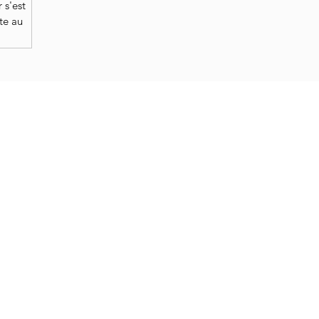
 s'est
ite au
) ... en