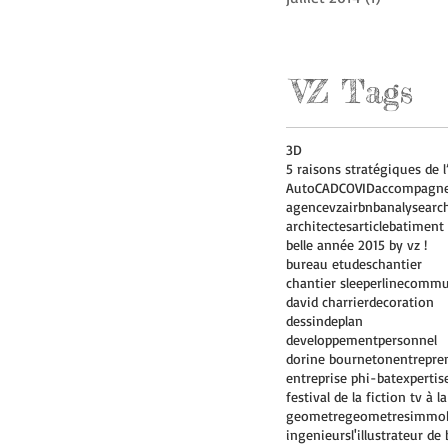
VZ Tags
3D
AutoCAD
COVID
accompagn
agencevz
airbnb
analyse
arc
architectes
article
batiment
belle année 2015 by vz !
bureau etudes
chantier
chantier sleeperline
commu
david charrier
decoration
dessindeplan
developpementpersonnel
dorine bourneton
entrepre
entreprise phi-bat
expertis
geometre
geometres
immob
ingenieurs
l'illustrateur de 