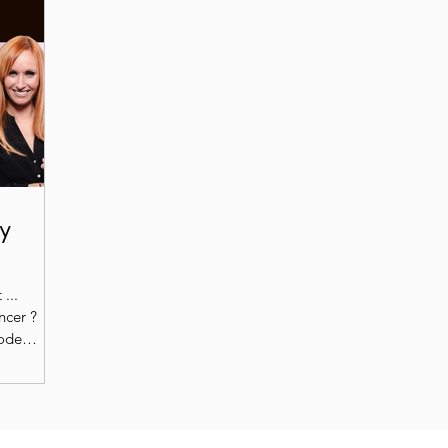
by
...
ncer ?
hode