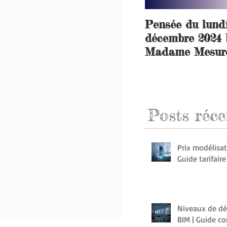
Pensée du lund
décembre 2024 
Madame Mesure
Posts
réce
Prix modélisat
Guide tarifair
Niveaux de dé
BIM | Guide c