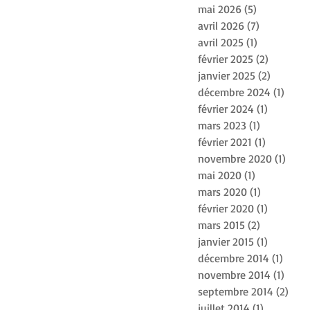
mai 2026
(5)
5 posts
avril 2026
(7)
7 posts
avril 2025
(1)
1 post
février 2025
(2)
2 posts
janvier 2025
(2)
2 posts
décembre 2024
(1)
1 pos
février 2024
(1)
1 post
mars 2023
(1)
1 post
février 2021
(1)
1 post
novembre 2020
(1)
1 pos
mai 2020
(1)
1 post
mars 2020
(1)
1 post
février 2020
(1)
1 post
mars 2015
(2)
2 posts
janvier 2015
(1)
1 post
décembre 2014
(1)
1 pos
novembre 2014
(1)
1 pos
septembre 2014
(2)
2 po
juillet 2014
(1)
1 post