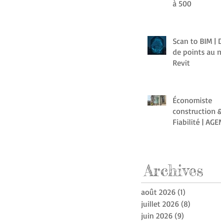
à 500
Scan to BIM |
de points au 
Revit
Économiste
construction &
Fiabilité | AG
Archive
s
août 2026
(1)
1 post
juillet 2026
(8)
8 posts
juin 2026
(9)
9 posts