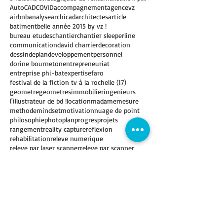
3D
5 raisons stratégiques de l’externalisation plan dwg pour vos dessins de plans
AutoCAD
COVID
accompagnement
agencevz
airbnb
analyse
archicad
architectes
article
batiment
belle année 2015 by vz !
bureau etudes
chantier
chantier sleeperline
communication
david charrier
decoration
dessindeplan
developpementpersonnel
dorine bourneton
entrepreneuriat
entreprise phi-bat
expertise
faro
festival de la fiction tv à la rochelle (17)
geometre
geometres
immobilier
ingenieurs
l'illustrateur de bd !
location
madamemesure
methode
mindset
motivation
nuage de point
philosophie
photo
plan
progres
projets
rangement
reality capture
reflexion
rehabilitation
releve numerique
releve par laser scanner
releve par scanner
renovation
reussite
revit
scan
scan 3d
scan3D
scanner
scanner 3D
scanner3d
soutien
story
strategie
tech
technique
technologique
topographie
transformation
travaux
veronika - spa mamabali
visite virtuelle