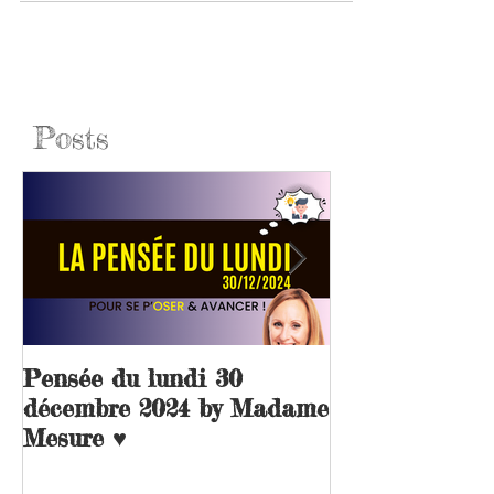
un...
Posts
Pensée du lundi 30
L’avenir des 
décembre 2024 by Madame
topographes
Mesure ♥️