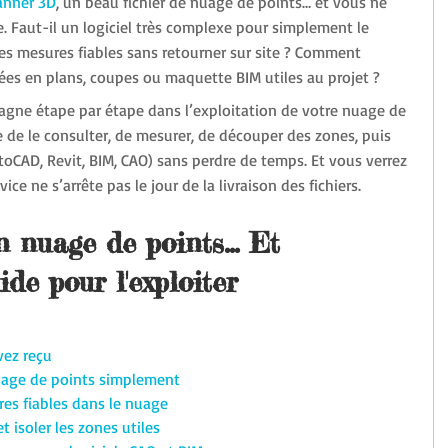
anner 3D
, un beau fichier de nuage de points… et vous ne 
e. Faut-il un logiciel très complexe pour simplement le 
es mesures fiables sans retourner sur site ? Comment 
es en plans, coupes ou maquette BIM utiles au projet ?
gne étape par étape dans l’exploitation de votre nuage de 
e de le consulter, de mesurer, de découper des zones, puis 
toCAD, Revit, BIM, CAO) sans perdre de temps. Et vous verrez 
ce ne s’arrête pas le jour de la livraison des fichiers.
 nuage de points... Et 
de pour l'exploiter
vez reçu
 nuage de points simplement
res fiables dans le nuage
t isoler les zones utiles